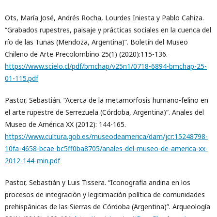
Ots, María José, Andrés Rocha, Lourdes Iniesta y Pablo Cahiza.
“Grabados rupestres, paisaje y prácticas sociales en la cuenca del
río de las Tunas (Mendoza, Argentina)”. Boletín del Museo
Chileno de Arte Precolombino 25(1) (2020):115-136.
https://www.scielo.cl/pdf/bmchap/v25n1/0718-6894-bmchap-25-
01-115.pdf
Pastor, Sebastián. “Acerca de la metamorfosis humano-felino en
el arte rupestre de Serrezuela (Córdoba, Argentina)”. Anales del
Museo de América XX (2012): 144-165.
https://www.cultura.gob.es/museodeamerica/dam/jcr:15248798-
10fa-4658-bcae-bc5ff0ba8705/anales-del-museo-de-america-xx-
2012-144-min.pdf
Pastor, Sebastián y Luis Tissera. “Iconografía andina en los
procesos de integración y legitimación política de comunidades
prehispánicas de las Sierras de Córdoba (Argentina)”. Arqueología