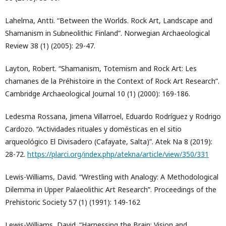
Lahelma, Antti. “Between the Worlds. Rock Art, Landscape and
Shamanism in Subneolithic Finland”. Norwegian Archaeological
Review 38 (1) (2005): 29-47.
Layton, Robert. “Shamanism, Totemism and Rock Art: Les
chamanes de la Préhistoire in the Context of Rock Art Research”.
Cambridge Archaeological Journal 10 (1) (2000): 169-186.
Ledesma Rossana, Jimena Villarroel, Eduardo Rodríguez y Rodrigo
Cardozo. “Actividades rituales y domésticas en el sitio
arqueológico El Divisadero (Cafayate, Salta)”. Atek Na 8 (2019):
28-72.
https://plarci.org/index.php/atekna/article/view/350/331
Lewis-Williams, David. “Wrestling with Analogy: A Methodological
Dilemma in Upper Palaeolithic Art Research”. Proceedings of the
Prehistoric Society 57 (1) (1991): 149-162
Lewis-Williams, David. “Harnessing the Brain: Vision and