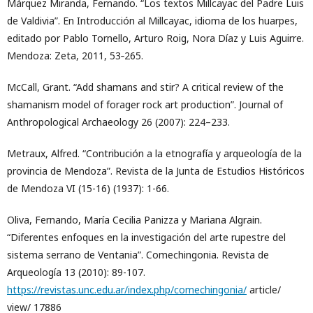
Márquez Miranda, Fernando. “Los textos Millcayac del Padre Luis
de Valdivia”. En Introducción al Millcayac, idioma de los huarpes,
editado por Pablo Tornello, Arturo Roig, Nora Díaz y Luis Aguirre.
Mendoza: Zeta, 2011, 53‐265.
McCall, Grant. “Add shamans and stir? A critical review of the
shamanism model of forager rock art production”. Journal of
Anthropological Archaeology 26 (2007): 224–233.
Metraux, Alfred. “Contribución a la etnografía y arqueología de la
provincia de Mendoza”. Revista de la Junta de Estudios Históricos
de Mendoza VI (15-16) (1937): 1-66.
Oliva, Fernando, María Cecilia Panizza y Mariana Algrain.
“Diferentes enfoques en la investigación del arte rupestre del
sistema serrano de Ventania”. Comechingonia. Revista de
Arqueología 13 (2010): 89-107.
https://revistas.unc.edu.ar/index.php/comechingonia/
article/
view/ 17886