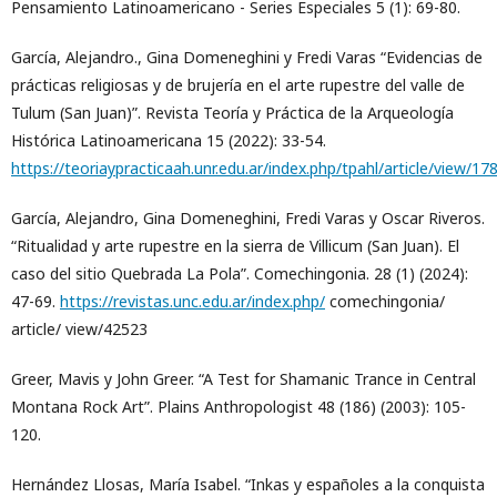
Pensamiento Latinoamericano - Series Especiales 5 (1): 69-80.
García, Alejandro., Gina Domeneghini y Fredi Varas “Evidencias de
prácticas religiosas y de brujería en el arte rupestre del valle de
Tulum (San Juan)”. Revista Teoría y Práctica de la Arqueología
Histórica Latinoamericana 15 (2022): 33-54.
https://teoriaypracticaah.unr.edu.ar/index.php/tpahl/article/view/17
García, Alejandro, Gina Domeneghini, Fredi Varas y Oscar Riveros.
“Ritualidad y arte rupestre en la sierra de Villicum (San Juan). El
caso del sitio Quebrada La Pola”. Comechingonia. 28 (1) (2024):
47-69.
https://revistas.unc.edu.ar/index.php/
comechingonia/
article/ view/42523
Greer, Mavis y John Greer. “A Test for Shamanic Trance in Central
Montana Rock Art”. Plains Anthropologist 48 (186) (2003): 105-
120.
Hernández Llosas, María Isabel. “Inkas y españoles a la conquista