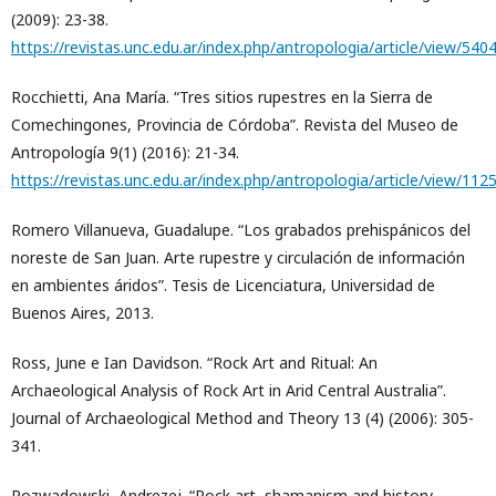
(2009): 23-38.
https://revistas.unc.edu.ar/index.php/antropologia/article/view/540
Rocchietti, Ana María. “Tres sitios rupestres en la Sierra de
Comechingones, Provincia de Córdoba”. Revista del Museo de
Antropología 9(1) (2016): 21-34.
https://revistas.unc.edu.ar/index.php/antropologia/article/view/11
Romero Villanueva, Guadalupe. “Los grabados prehispánicos del
noreste de San Juan. Arte rupestre y circulación de información
en ambientes áridos”. Tesis de Licenciatura, Universidad de
Buenos Aires, 2013.
Ross, June e Ian Davidson. “Rock Art and Ritual: An
Archaeological Analysis of Rock Art in Arid Central Australia”.
Journal of Archaeological Method and Theory 13 (4) (2006): 305-
341.
Rozwadowski, Andrezej. “Rock art, shamanism and history.