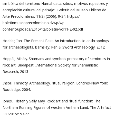
simbólica del territorio Humahuaca: sitios, motivos rupestres y
apropiación cultural del paisaje”. Boletín del Museo Chileno de
Arte Precolombino, 11(2) (2006): 9-34. https://
boletinmuseoprecolombino.cl/wp/wp-
content/uploads/2015/12/boletin-vol11-2-02.pdf
Hodder, Ian. The Present Past. An introduction to anthropology
for archaeologists. Barnsley: Pen & Sword Archaeology, 2012.
Hoppál, Mihály. Shamans and symbols prehistory of semiotics in
rock art. Budapest: International Society for Shamanistic
Research, 2013
Insoll, Thimoty. Archaeology, ritual, religion. Londres-New York:
Routledge, 2004.
Jones, Tristen y Sally May. Rock art and ritual function: The
Northern Running Figures of western Arnhem Land. The Artefact
38 (2015): 53-66.