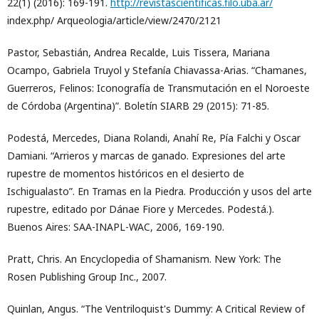
22(1) (2016): 169-191.
http://revistascientificas.filo.uba.ar/
index.php/ Arqueologia/article/view/2470/2121
Pastor, Sebastián, Andrea Recalde, Luis Tissera, Mariana
Ocampo, Gabriela Truyol y Stefanía Chiavassa-Arias. “Chamanes,
Guerreros, Felinos: Iconografía de Transmutación en el Noroeste
de Córdoba (Argentina)”. Boletín SIARB 29 (2015): 71-85.
Podestá, Mercedes, Diana Rolandi, Anahí Re, Pía Falchi y Oscar
Damiani. “Arrieros y marcas de ganado. Expresiones del arte
rupestre de momentos históricos en el desierto de
Ischigualasto”. En Tramas en la Piedra. Producción y usos del arte
rupestre, editado por Dánae Fiore y Mercedes. Podestá.).
Buenos Aires: SAA-INAPL-WAC, 2006, 169-190.
Pratt, Chris. An Encyclopedia of Shamanism. New York: The
Rosen Publishing Group Inc., 2007.
Quinlan, Angus. “The Ventriloquist's Dummy: A Critical Review of