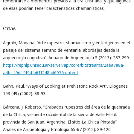
remontarse a momentos previos a la Era Cristiana, y que algunas
de ellas podrían tener características chamanísticas.
Citas
Algraín, Mariana. “Arte rupestre, shamanismo y enteógenos en el
paisaje del sistema serrano de Ventania: abordajes desde la
arqueología cognitiva”. Anuario de Arqueología 5 (2013): 287-299.
https://rephip.unr.edu.ar/server/api/core/bitstreams/2aea7a8a-
a4fe-49df-9f9d-b61f248ad697/content
Bahn, Paul. “Ways of Looking at Prehistoric Rock Art”. Diogenes
193 (49) (2002): 88-93.
Bárcena, J. Roberto. “Grabados rupestres del área de la quebrada
de la Chilca, vertiente occidental de la sierra de Valle Fértil,
provincia de San Juan, Argentina. El sitio La Chilca Pintada”.
Anales de Arqueología y Etnología 65-67 (2012): 89-120.