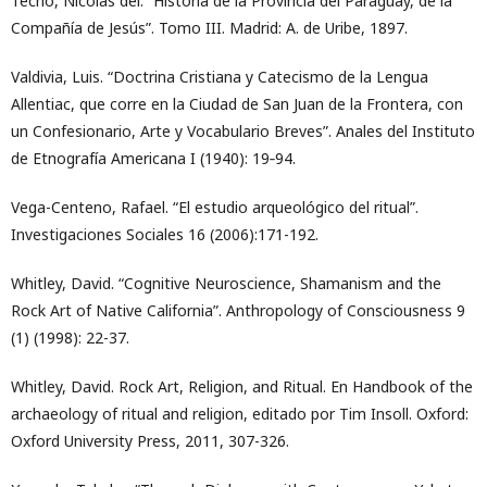
Techo, Nicolás del. “Historia de la Provincia del Paraguay, de la
Compañía de Jesús”. Tomo III. Madrid: A. de Uribe, 1897.
Valdivia, Luis. “Doctrina Cristiana y Catecismo de la Lengua
Allentiac, que corre en la Ciudad de San Juan de la Frontera, con
un Confesionario, Arte y Vocabulario Breves”. Anales del Instituto
de Etnografía Americana I (1940): 19‐94.
Vega-Centeno, Rafael. “El estudio arqueológico del ritual”.
Investigaciones Sociales 16 (2006):171-192.
Whitley, David. “Cognitive Neuroscience, Shamanism and the
Rock Art of Native California”. Anthropology of Consciousness 9
(1) (1998): 22-37.
Whitley, David. Rock Art, Religion, and Ritual. En Handbook of the
archaeology of ritual and religion, editado por Tim Insoll. Oxford:
Oxford University Press, 2011, 307-326.