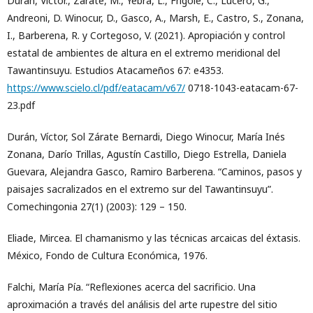
Durán, Víctor., Zárate, M., Yebra, L., Frigolé, C., Lucero, G.,
Andreoni, D. Winocur, D., Gasco, A., Marsh, E., Castro, S., Zonana,
I., Barberena, R. y Cortegoso, V. (2021). Apropiación y control
estatal de ambientes de altura en el extremo meridional del
Tawantinsuyu. Estudios Atacameños 67: e4353.
https://www.scielo.cl/pdf/eatacam/v67/
0718-1043-eatacam-67-
23.pdf
Durán, Víctor, Sol Zárate Bernardi, Diego Winocur, María Inés
Zonana, Darío Trillas, Agustín Castillo, Diego Estrella, Daniela
Guevara, Alejandra Gasco, Ramiro Barberena. “Caminos, pasos y
paisajes sacralizados en el extremo sur del Tawantinsuyu”.
Comechingonia 27(1) (2003): 129 – 150.
Eliade, Mircea. El chamanismo y las técnicas arcaicas del éxtasis.
México, Fondo de Cultura Económica, 1976.
Falchi, María Pía. “Reflexiones acerca del sacrificio. Una
aproximación a través del análisis del arte rupestre del sitio