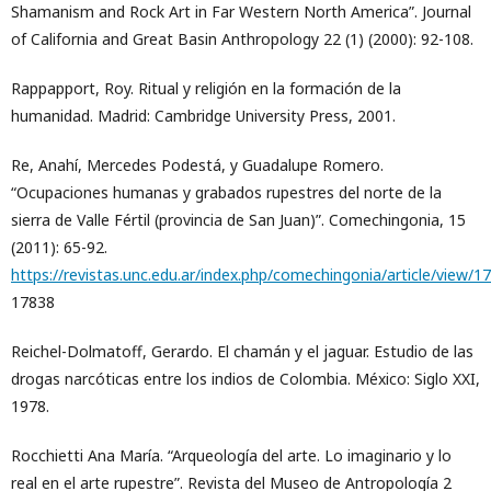
Shamanism and Rock Art in Far Western North America”. Journal
of California and Great Basin Anthropology 22 (1) (2000): 92-108.
Rappapport, Roy. Ritual y religión en la formación de la
humanidad. Madrid: Cambridge University Press, 2001.
Re, Anahí, Mercedes Podestá, y Guadalupe Romero.
“Ocupaciones humanas y grabados rupestres del norte de la
sierra de Valle Fértil (provincia de San Juan)”. Comechingonia, 15
(2011): 65-92.
https://revistas.unc.edu.ar/index.php/comechingonia/article/view/1
17838
Reichel-Dolmatoff, Gerardo. El chamán y el jaguar. Estudio de las
drogas narcóticas entre los indios de Colombia. México: Siglo XXI,
1978.
Rocchietti Ana María. “Arqueología del arte. Lo imaginario y lo
real en el arte rupestre”. Revista del Museo de Antropología 2