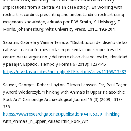
Implications from a central Asian case study”. En Working with
rock art: recording, presenting and understanding rock art using
indigenous knowledge, editado por B.W. Smith, K. Helskog y D.
Morris. Johannesburg: Wits University Press, 2012, 192-204.
Sabatini, Gabriela y Vanina Terraza. “Distribución del diseño de las
cabezas mascariformes en las representaciones rupestres del
centro oeste argentino y del norte chico chileno: estilo, identidad
y paisaje”. Espacio, Tiempo y Forma 6 (2013): 123-146.
https://revistas.uned.es/index.php/ETFI/article/view/11168/13582
Sauvet, Georges, Robert Layton, Tilman Lenssen-Erz, Paul Taçon
y André Wlodarczyk. “Thinking with Animals in Upper Palaeolithic
Rock Art”. Cambridge Archaeological Journal 19 (3) (2009): 319-
336.
https://www.researchgate.net/publication/44105330_Thinking_
with_Animals_in_Upper_Palaeolithic_Rock_Art